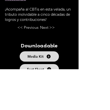
¡Acompaña al CBTis en esta velada, un 
tributo inolvidable a cinco décadas de 
logros y contribuciones!
<< Previous
Next >>
Downloadable
Media Kit
Fact Sheet
Follow us
Suscribe to our Newsletter