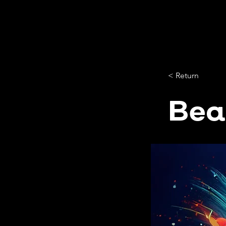
< Return
Bea