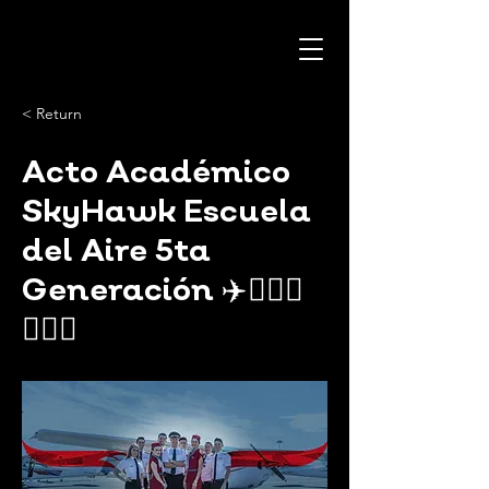
< Return
Acto Académico
SkyHawk Escuela
del Aire 5ta
Generación ✈️🧑🏻‍✈️
👨🏻‍✈️