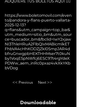
ADQUIERE TUS BOLETOS AQUÍ 👇🏻
https://www.boletomovil.com/even
to/pandora-y-flans-puerto-vallarta-
2025-12-13?
q=flans&utm_campaign=top_bar&
utm_medium=sitio_bm&utm_sour
ce=buscador_bm&fbclid=IwY2xjaw
NI3ThleHRuA2FlbQIxMABicmlkET
FhbVA4cHhKODZjZkl0SmpJAR4d
bfruGnwgpbHEKTHHMser7t0kuN
by1VoqE5pNWfcj6ESC97t4rgYdeX
PDWw_aem_inRc0pxaz4vkXkYKb
bVDog
<< Previous
Next >>
Downloadable