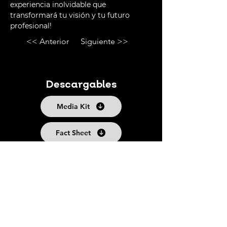
experiencia inolvidable que 
transformará tu visión y tu futuro 
profesional!
<< Anterior
Siguiente >>
Descargables
Media Kit
Fact Sheet
Síguenos
Suscríbete a nuestro boletín