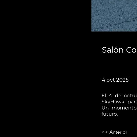
Salón Co
4 oct 2025
El 4 de octub
SkyHawk” para 
Un momento l
futuro.
<< Anterior