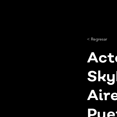
< Regresar
Act
Sky
Air
Pue