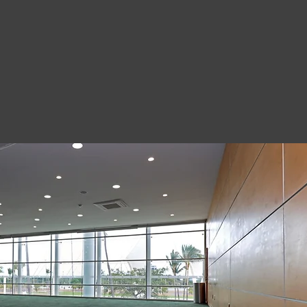
alfombrados y un funcional foyer.
 ofrece un entorno impresionante para
enciones y eventos de gran escala.