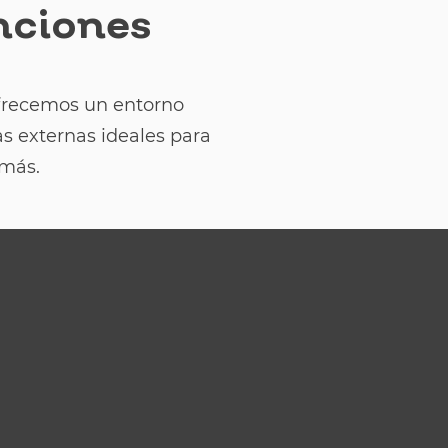
nciones
 ofrecemos un entorno
as externas ideales para
 más.
n Vallarta
stuosidad de nuestro Gran Salón, con 5,000
columnas, divisibles hasta en 8 salones